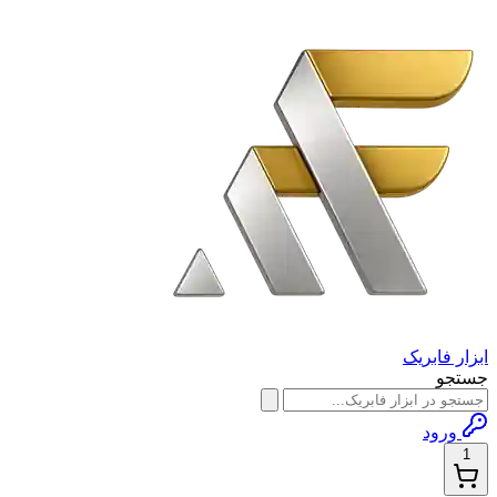
ابزار فابریک
جستجو
ورود
1