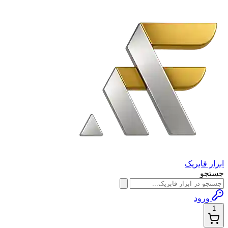
ابزار فابریک
جستجو
ورود
1