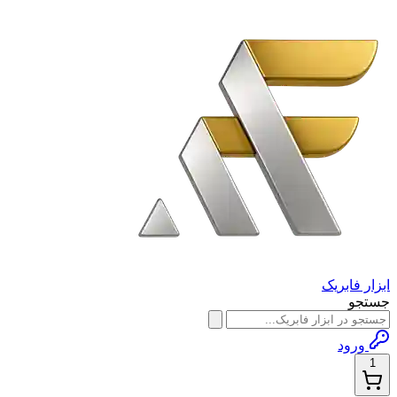
ابزار فابریک
جستجو
ورود
1