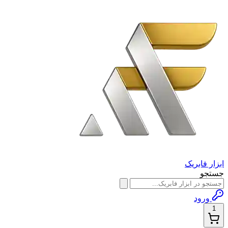
ابزار فابریک
جستجو
ورود
1