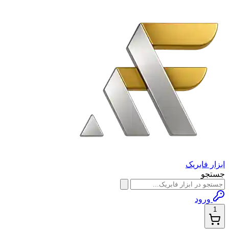
ابزار فابریک
جستجو
ورود
1