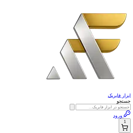
ابزار فابریک
جستجو
ورود
1