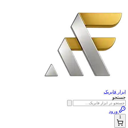
ابزار فابریک
جستجو
ورود
1