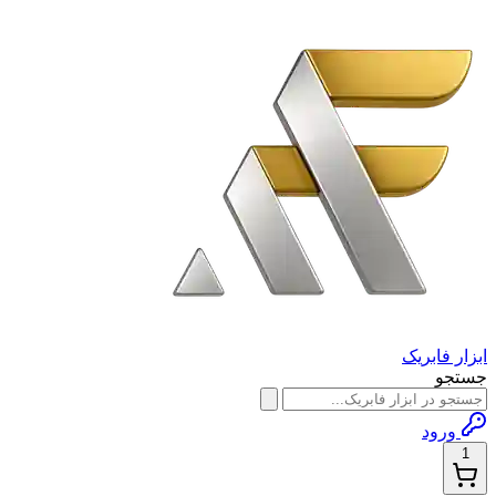
ابزار فابریک
جستجو
ورود
1