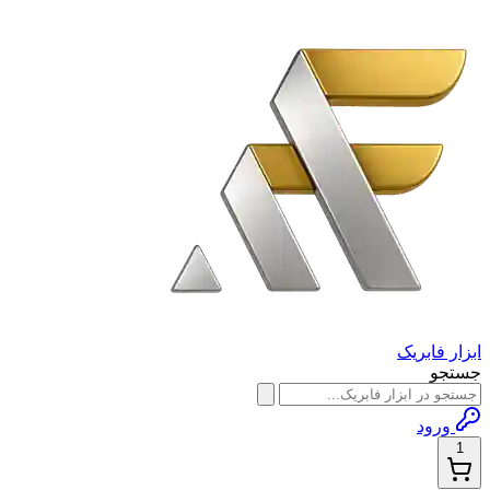
ابزار فابریک
جستجو
ورود
1