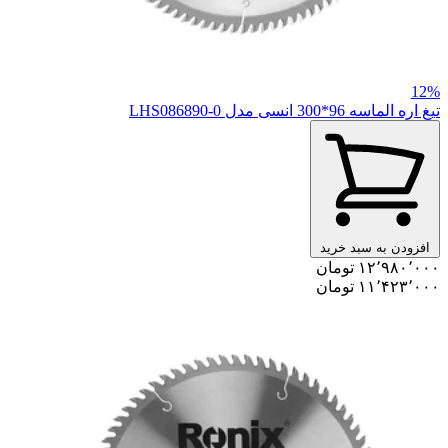
12%
تیغ اره الماسه 96*300 انسی مدل LHS086890-0
افزودن به سبد خرید
۱۲٬۹۸۰٬۰۰۰ تومان
۱۱٬۴۲۳٬۰۰۰ تومان