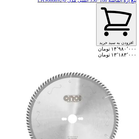
تیغ اره الماسه 108*350 انسی مدل LHS086892-0
افزودن به سبد خرید
۱۴٬۹۸۰٬۰۰۰ تومان
۱۳٬۱۸۳٬۰۰۰ تومان