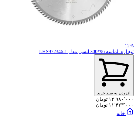
12%
تیغ اره الماسه 96*300 انسی مدل LHS972346-1
افزودن به سبد خرید
۱۲٬۹۸۰٬۰۰۰ تومان
۱۱٬۴۲۳٬۰۰۰ تومان
خانه