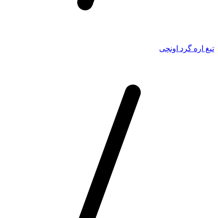
تیغ اره گرد اونچی